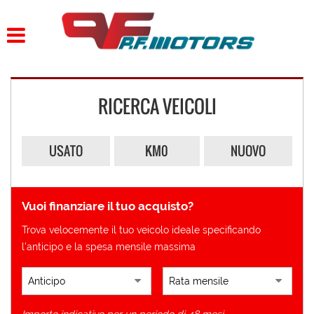
HOME
LISTA VEICOLI
RICERCA VEICOLI
ACQUISTIAMO USATO
ASSISTENZA
USATO
KM0
NUOVO
CONTATTI
Vuoi finanziare il tuo acquisto?
Trova velocemente il tuo veicolo ideale specificando
l'anticipo e la spesa mensile massima