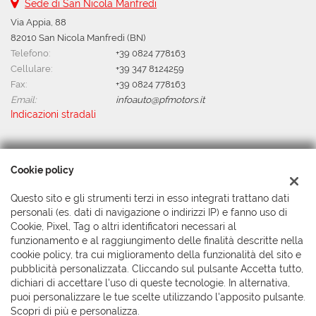
Sede di San Nicola Manfredi
Via Appia, 88
82010 San Nicola Manfredi (BN)
Telefono:
+39 0824 778163
Cellulare:
+39 347 8124259
Fax:
+39 0824 778163
Email:
infoauto@pfmotors.it
Indicazioni stradali
Dati fiscali:
Cookie policy
P.F. Motors Srl
Via Colonnette snc, Benevento (BN)
Questo sito e gli strumenti terzi in esso integrati trattano dati
C.F/P.IVA:
01505100626
personali (es. dati di navigazione o indirizzi IP) e fanno uso di
Registro delle imprese:
BN
Cookie, Pixel, Tag o altri identificatori necessari al
funzionamento e al raggiungimento delle finalità descritte nella
cookie policy, tra cui miglioramento della funzionalità del sito e
pubblicità personalizzata. Cliccando sul pulsante Accetta tutto,
dichiari di accettare l'uso di queste tecnologie. In alternativa,
puoi personalizzare le tue scelte utilizzando l'apposito pulsante.
Scopri di più e personalizza.