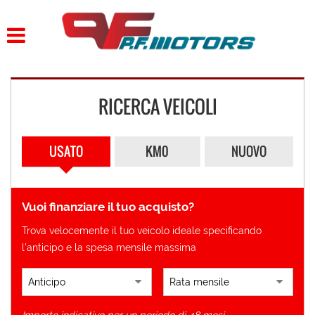
HOME
LISTA VEICOLI
RICERCA VEICOLI
ACQUISTIAMO USATO
ASSISTENZA
USATO
KM0
NUOVO
CONTATTI
Vuoi finanziare il tuo acquisto?
Trova velocemente il tuo veicolo ideale specificando
l'anticipo e la spesa mensile massima