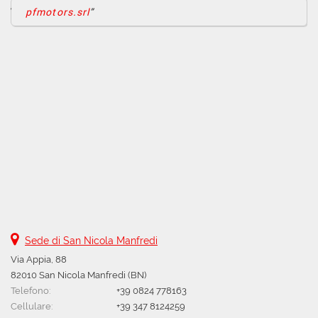
tagliandi • Cruise Control • ESP • Fari di profondità
pfmotors.srl
antiabbagliamento • Fari full-LED • Fari LED • Fendinebbia • Filtro
antiparticolato • Frenata d'emergenza assistita • Freno di
stazionamento elettrico • Head-up display • Hill holder •
Immobilizzatore elettronico • Interni in pelle • Leve al volante •
Limitatore di velocità • Luce d'ambiente • Luci diurne • Luci
diurne LED • Monitoraggio pressione pneumatici • Park Distance
Control • Riconoscimento dei segnali stradali • Sedile posteriore
sdoppiato • Sedili sportivi • Sensore di luce • Sensore di pioggia •
Sensori di parcheggio anteriori • Sensori di parcheggio posteriori •
Servosterzo • Sistema di avviso di distanza • Sistema di chiamata
d'emergenza • Sistema di riconoscimento della stanchezza •
Specchietti laterali elettrici • Specchietto retrovisore con funzione
antiabbagliamento • Start/Stop Automatico • Supporto lombare •
Telecamera per parcheggio assistito • Touch screen • USB • vetri
elettrici posteriori • Vetri oscurati • Vivavoce • Volante in pelle •
Volante multifunzione
Sede di San Nicola Manfredi
Via Appia, 88
82010 San Nicola Manfredi (BN)
Telefono:
+39 0824 778163
Cellulare:
+39 347 8124259