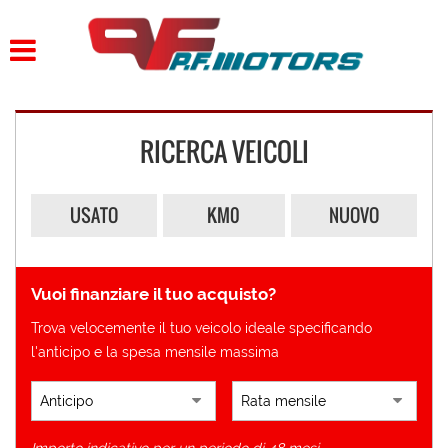
HOME
LISTA VEICOLI
RICERCA VEICOLI
ACQUISTIAMO USATO
ASSISTENZA
USATO
KM0
NUOVO
CONTATTI
Vuoi finanziare il tuo acquisto?
Trova velocemente il tuo veicolo ideale specificando
l'anticipo e la spesa mensile massima