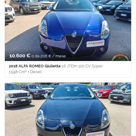
10.600 €
o da 206 € / mese
2018 ALFA ROMEO Giulietta
1.6 JTDm 120 CV Super
1.598 Cm³ • Diesel
174.000 Km • Cambio Manuale (6) • Blu metallizzato • 5 Porte •
ABS • Airbag • Airbag laterali • Airbag Passeggero • Airbag
posteriore • Airbag testa • Alzacristalli elettrici • Autoradio •
Bluetooth • Boardcomputer • Bracciolo • Cerchi in lega • Chiusura
centralizzata telecomandata • Climatizzatore • Climatizzatore
automatico, 2 zone • Controllo automatico clima • Controllo
trazione • Cruise Control • ESP • Fendinebbia • Filtro
antiparticolato • Hill holder • Immobilizzatore elettronico •
Limitatore di velocità • Luci diurne • Luci diurne LED •
Monitoraggio pressione pneumatici • Sedile posteriore sdoppiato