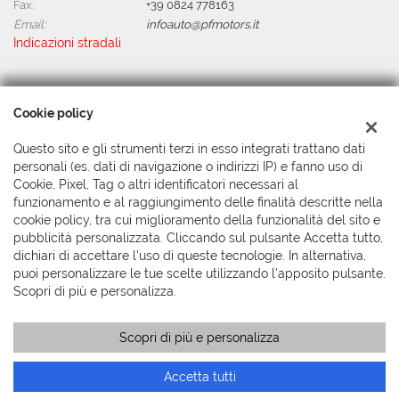
Fax:
+39 0824 778163
Email:
infoauto@pfmotors.it
Indicazioni stradali
Dati fiscali:
Cookie policy
P.F. Motors Srl
Via Colonnette snc, Benevento (BN)
Questo sito e gli strumenti terzi in esso integrati trattano dati
C.F/P.IVA:
01505100626
personali (es. dati di navigazione o indirizzi IP) e fanno uso di
Registro delle imprese:
BN
Cookie, Pixel, Tag o altri identificatori necessari al
funzionamento e al raggiungimento delle finalità descritte nella
cookie policy, tra cui miglioramento della funzionalità del sito e
pubblicità personalizzata. Cliccando sul pulsante Accetta tutto,
dichiari di accettare l'uso di queste tecnologie. In alternativa,
puoi personalizzare le tue scelte utilizzando l'apposito pulsante.
Scopri di più e personalizza.
Scopri di più e personalizza
Copyright © 2026 GestionaleAuto.com S.r.l., Tutti i diritti riservati
-
Leggi l'informativa sulla privacy
-
Cookie Policy
Sito creato da:
GestionaleAuto.com
Accetta tutti